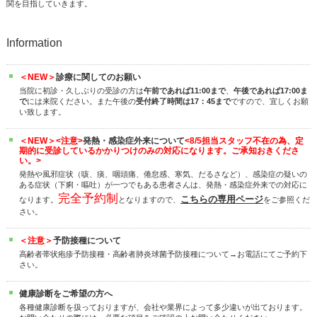
関を目指していきます。
Information
＜NEW＞
診療に関してのお願い
当院に初診・久しぶりの受診の方は
午前であれば11:00まで
、
午後であれば17:00ま
で
には来院ください。また午後の
受付終了時間は17：45まで
ですので、宜しくお願
い致します。
＜NEW＞
<注意>
発熱・感染症外来について
<8/5担当スタッフ不在の為、定
期的に受診しているかかりつけのみの対応になります。ご承知おきくださ
い。>
発熱や風邪症状（咳、痰、咽頭痛、倦怠感、寒気、だるさなど）、感染症の疑いの
ある症状（下痢・嘔吐）が一つでもある患者さんは、発熱・感染症外来での対応に
完全予約制
こちらの専用ページ
なります。
となりますので、
をご参照くだ
さい。
＜注意＞
予防接種について
高齢者帯状疱疹予防接種・高齢者肺炎球菌予防接種について→お電話にてご予約下
さい。
健康診断をご希望の方へ
各種健康診断を扱っておりますが、会社や業界によって多少違いが出ております。