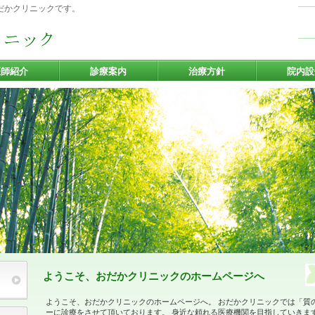
だかクリニックです。
医師紹介
診療案内
治療方針
院内設
8
７
5/
ようこそ、おだかクリニックのホームページへ
ようこそ、おだかクリニックのホームページへ。 おだかクリニックでは「質
ーに診療をさせて頂いております。 身近な頼れる医療機関を目指していきま