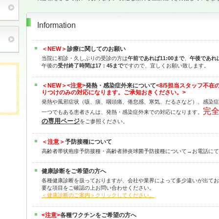
Information
＜NEW＞
診療に関してのお願い
当院に初診・久しぶりの受診の方は
午前であれば11:00まで
、
午後であれば
午後の
受付終了時間は17：45まで
ですので、宜しくお願い致します。
＜NEW＞
<注意>
発熱・感染症外来について
<8/5担当スタッフ不
りつけのみの対応になります。ご承知おきください。>
発熱や風邪症状（咳、痰、咽頭痛、倦怠感、寒気、だるさなど）、感染症
完
一つでもある患者さんは、発熱・感染症外来での対応になります。
の専用ページ
をご参照ください。
＜注意＞
予防接種について
高齢者帯状疱疹予防接種・高齢者肺炎球菌予防接種について→お電話にて
健康診断をご希望の方へ
各種健康診断を扱っておりますが、会社や業界によって多少違いが出てお
要な項目をご確認の上お問い合わせください。
＜健康診断のご案内＞クリックしてください。
<注意>
各種ワクチンをご希望の方へ